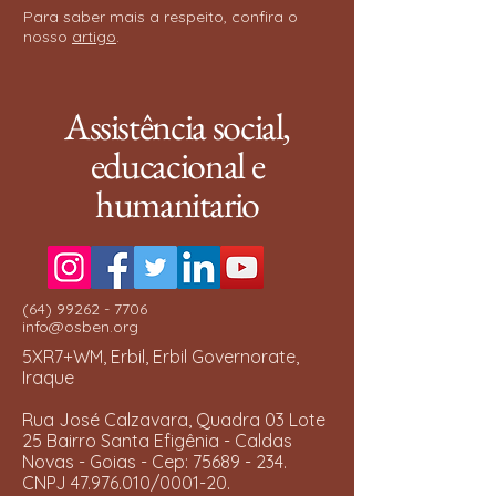
Para saber mais a respeito, confira o
nosso
artigo
.
Assistência social,
educacional e
humanitario
(64) 99262 - 7706
info@osben.org
5XR7+WM, Erbil, Erbil Governorate,
Iraque
Rua José Calzavara, Quadra 03 Lote
25 Bairro Santa Efigênia - Caldas
Novas - Goias - Cep:
75689 - 234
.
CNPJ
47.976.010
/0001-20.